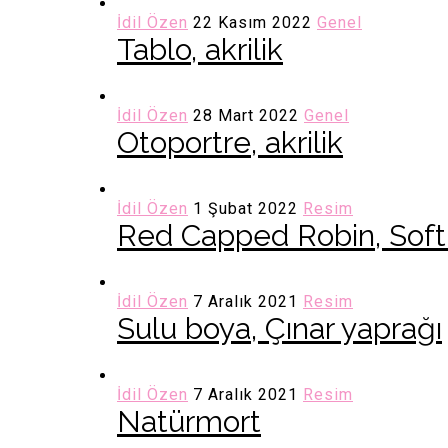
İdil Özen
22 Kasım 2022
Genel
Tablo, akrilik
İdil Özen
28 Mart 2022
Genel
Otoportre, akrilik
İdil Özen
1 Şubat 2022
Resim
Red Capped Robin, Soft
İdil Özen
7 Aralık 2021
Resim
Sulu boya, Çınar yaprağı
İdil Özen
7 Aralık 2021
Resim
Natürmort