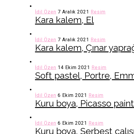
İdil Özen
7 Aralık 2021
Resim
Kara kalem, El
İdil Özen
7 Aralık 2021
Resim
Kara kalem, Çınar yapra
İdil Özen
14 Ekim 2021
Resim
Soft pastel, Portre, Em
İdil Özen
6 Ekim 2021
Resim
Kuru boya, Picasso paint
İdil Özen
6 Ekim 2021
Resim
Kuru boya, Serbest çalı