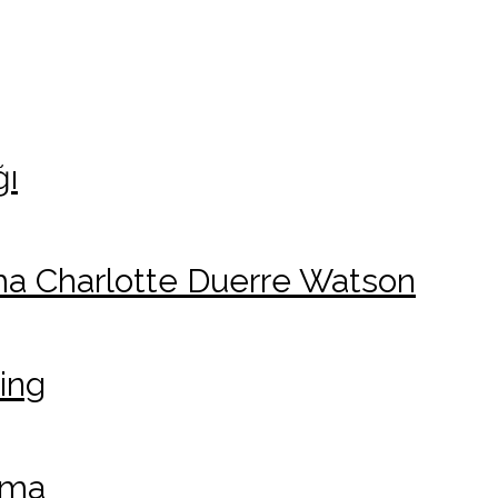
ğı
ma Charlotte Duerre Watson
ing
şma