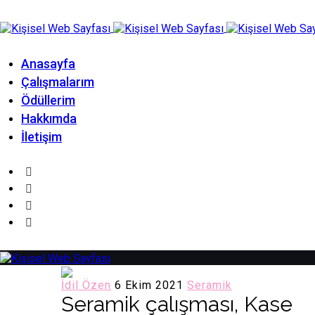
Anasayfa
Çalışmalarım
Ödüllerim
Hakkımda
İletişim
İdil Özen
6 Ekim 2021
Seramik
Seramik çalışması, Kase